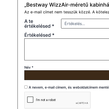
„Bestway WizzAir-méretű kabinhá
Az e-mail címet nem tesszük közzé.
A kötel
A te
értékelésed
*
Értékelésed
*
Név
*
A nevem, e-mail címem, és weboldalcímem ment