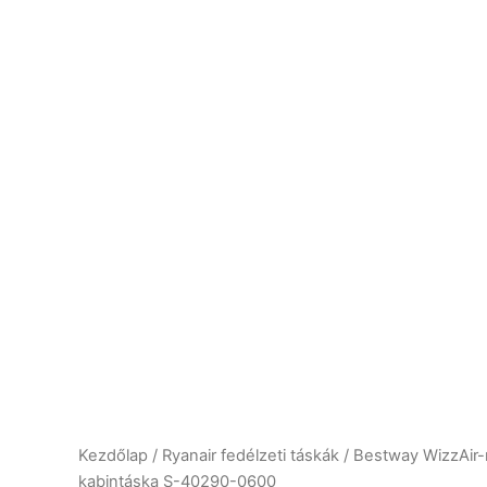
Kezdőlap
/
Ryanair fedélzeti táskák
/ Bestway WizzAir-
kabintáska S-40290-0600