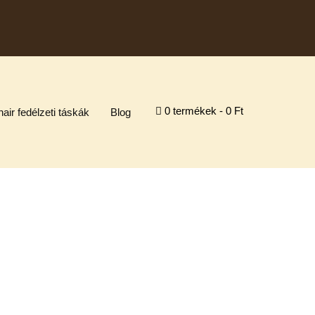
0 termékek
0 Ft
air fedélzeti táskák
Blog