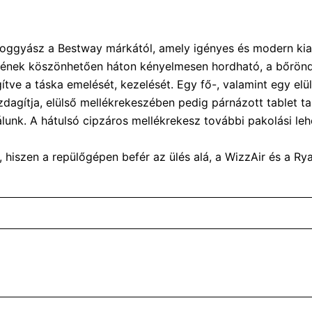
ipoggyász a Bestway márkától, amely igényes és modern kiala
észének köszönhetően háton kényelmesen hordható, a bőrön
gítve a táska emelését, kezelését. Egy fő-, valamint egy elü
zdagítja, elülső mellékrekeszében pedig párnázott tablet ta
álunk. A hátulsó cipzáros mellékrekesz további pakolási lehe
iszen a repülőgépen befér az ülés alá, a WizzAir és a Ryan