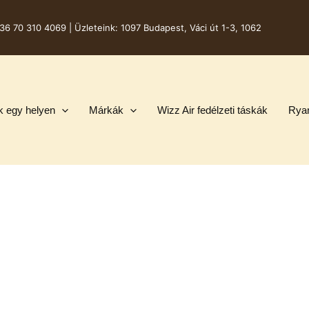
36 70 310 4069 |
Üzleteink: 1097 Budapest, Váci út 1-3, 1062
k egy helyen
Márkák
Wizz Air fedélzeti táskák
Ryan