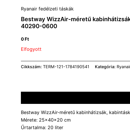
Ryanair fedélzeti táskák
Bestway WizzAir-méretű kabinhátizsák
40290-0600
0
Ft
Elfogyott
Cikkszám:
TERM-121-1784190541
Kategória:
Ryanai
Leírás
További információk
Vélemények (0)
Bestway WizzAir-méretű kabinhátizsák, kabintá
Mérete: 25×40×20 cm
Űrtartalma: 20 liter