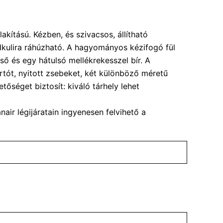
kítású. Kézben, és szivacsos, állítható
dkulira ráhúzható. A hagyományos kézifogó fül
lső és egy hátulsó mellékrekesszel bír. A
rtót, nyitott zsebeket, két különböző méretű
tőséget biztosít: kiváló tárhely lehet
air légijáratain ingyenesen felvihető a