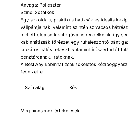
Anyaga: Poliészter
Színe: Sötétkék
Egy sokoldalú, praktikus hátizsák és ideális kéz
vállpántjainak, valamint szintén szivacsos hátr
mellett oldalsó kézifogóval is rendelkezik, így se
kabinhátizsák főrészét egy ruhaleszorító pánt ga
cipzáros hálós rekeszt, valamint írószertartót tal
pénztárcának, iratoknak.
A Bestway kabinhátizsák tökéletes kézipoggyász, h
fedélzetre.
Színvilág:
Kék
Még nincsenek értékelések.