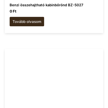
Benzi összehajtható kabinbőrönd BZ-5027
0
Ft
Tovább olvasom