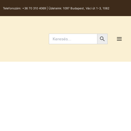
Skip
Telefonszám:
+36 70 310 4069 |
Üzleteink: 1097 Budapest, Váci út 1-3, 1062
to
content
Main
Men
Search Button
Search
for: