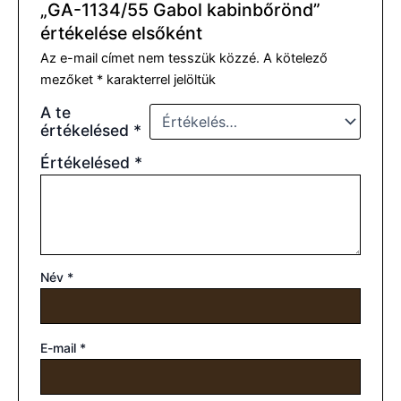
„GA-1134/55 Gabol kabinbőrönd”
értékelése elsőként
Az e-mail címet nem tesszük közzé.
A kötelező
mezőket
*
karakterrel jelöltük
A te
értékelésed
*
Értékelésed
*
Név
*
E-mail
*