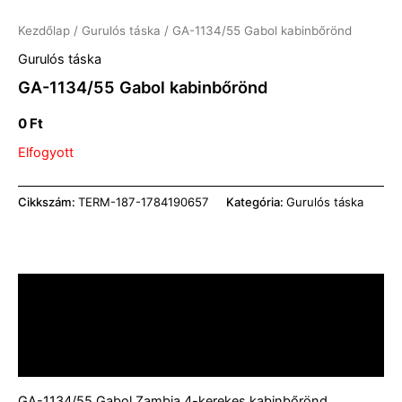
Kezdőlap
/
Gurulós táska
/ GA-1134/55 Gabol kabinbőrönd
Gurulós táska
GA-1134/55 Gabol kabinbőrönd
0
Ft
Elfogyott
Cikkszám:
TERM-187-1784190657
Kategória:
Gurulós táska
Leírás
További információk
Vélemények (0)
GA-1134/55 Gabol Zambia 4-kerekes kabinbőrönd