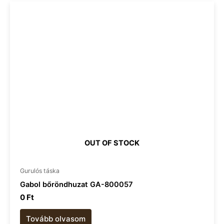
OUT OF STOCK
Gurulós táska
Gabol bőröndhuzat GA-800057
0
Ft
Tovább olvasom