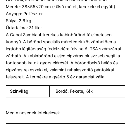
Mérete: 38×55×20 cm (külső méret, kerekekkel együtt)
Anyaga: Poliészter
Súlya: 2,6 kg
Űrtartalma: 31 liter
A Gabol Zambia 4-kerekes kabinbőrönd félelmetesen
könnyű. A bőrönd speciális méretének köszönhetően a
legtöbb légitársaság fedélzetére felvihető, TSA számzárral
zárható. A kabinbőrönd elején cipzáras pluszzseb segíti a
fontosabb iratok gyors elérését. A bőröndbelső hálós és
cipzáras rekeszekkel, valamint ruhaleszorító pántokkal
felszerelt. A termékre a gyártó 5 év garanciát vállal.
Színvilág:
Bordó
,
Fekete
,
Kék
Még nincsenek értékelések.