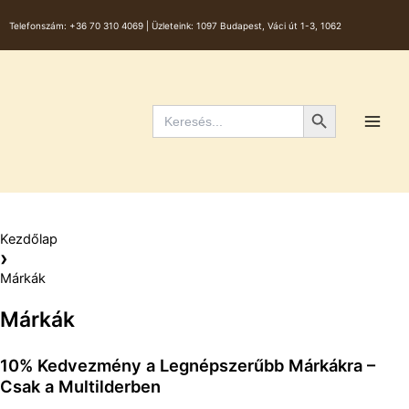
Skip
Telefonszám:
+36 70 310 4069 |
Üzleteink: 1097 Budapest, Váci út 1-3, 1062
to
content
Main
Men
Search Button
Search
for:
Kezdőlap
›
Márkák
Márkák
10% Kedvezmény a Legnépszerűbb Márkákra –
Csak a Multilderben