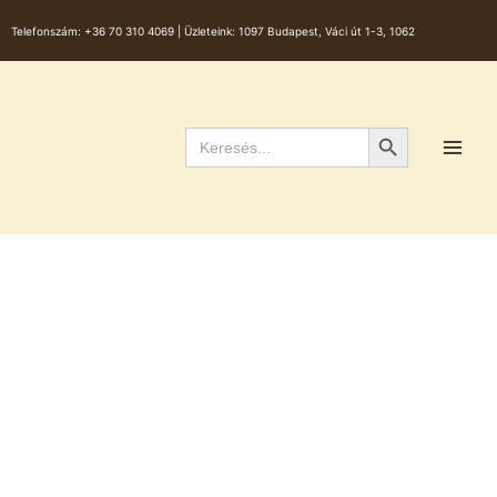
Skip
Telefonszám:
+36 70 310 4069 |
Üzleteink: 1097 Budapest, Váci út 1-3, 1062
to
content
Main
Men
Search Button
Search
for: