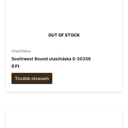
OUT OF STOCK
Utazótáska
Southwest Bound utazótáska S-30358
0
Ft
Tovább olvasom