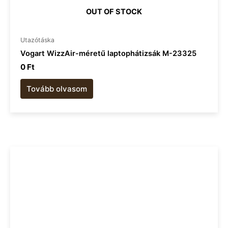
OUT OF STOCK
Utazótáska
Vogart WizzAir-méretű laptophátizsák M-23325
0
Ft
Tovább olvasom