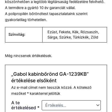
köszönhetően a legtöbb légitársaság fedélzetére felvihető.
A termékre a gyártó 10 év garanciát vállal.
A polipropilén bőröndtest tapasztalataink szerint
gyakorlatilag törhetetlen.
Ezüst
,
Fekete
,
Kék
,
Rózsaszín
,
Színvilág:
Sárga
,
Szürke
,
Türkizkék
,
Zöld
Még nincsenek értékelések.
„Gabol kabinbőrönd GA-1239KB”
értékelése elsőként
Az e-mail címet nem tesszük közzé.
A kötelező
mezőket
*
karakterrel jelöltük
A te
értékelésed
*