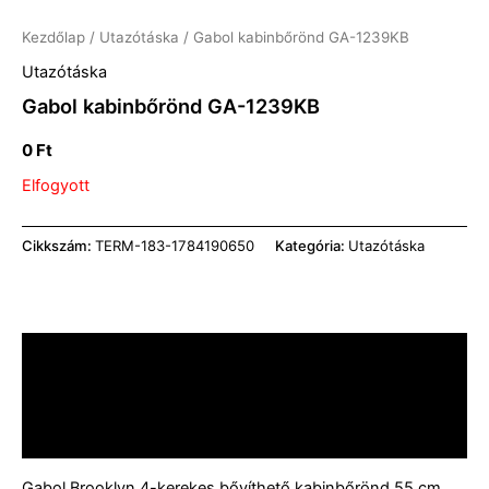
Kezdőlap
/
Utazótáska
/ Gabol kabinbőrönd GA-1239KB
Utazótáska
Gabol kabinbőrönd GA-1239KB
0
Ft
Elfogyott
Cikkszám:
TERM-183-1784190650
Kategória:
Utazótáska
Leírás
További információk
Vélemények (0)
Gabol Brooklyn 4-kerekes bővíthető kabinbőrönd 55 cm