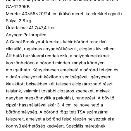
GA-1239KB
Mérete: 40×55×20/24 cm (külső méret, kerekekkel együtt)
Súlya: 2,8 kg
Űrtartalma: 41,7/47,4 liter
Anyaga: Polipropilén
A Gabol Brooklyn 4-kerekes kabinbőrönd rendkívül
ellenálló, rugalmas anyagból készült, elegáns kivitelben.
Állítható húzókarral rendelkezik, a bolygókerekeknek
köszönhetően a bőrönd minden irányba könnyen
mozgatható. Kényelmesen emelhető a bőrönd tetején és
oldalán elhelyezett kézifogó segítségével. Igényesen
kialakított belsejében két teljesen elcipzározható részt
találunk, valamint további cipzáros zsebeket, melyek
nagyban megkönnyítik a pakolást, rendezést. A bővítő
cipzár használatával akár 3-4 cm-rel növelhető a
bőröndmélység. A bőrönd rögzített TSA számzárral
felszerelt, amelyet a bőrönd felső részén helyeztek el a
könnyű elérhetőség kedvéért. Speciális méretének