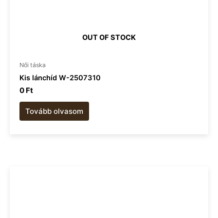
OUT OF STOCK
Női táska
Kis lánchíd W-2507310
0
Ft
Tovább olvasom