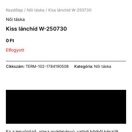
Kezdőlap
/
Női táska
/ Kiss lánchíd W-250730
Női táska
Kiss lánchíd W-250730
0
Ft
Elfogyott
Cikkszám:
TERM-102-1784190508
Kategória:
Női táska
Leírás
További információk
Vélemények (0)
Ez a lenyűgöző, olasz gyártmányú, valódi bőrből készült