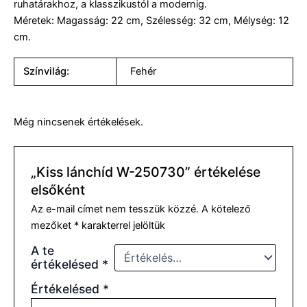
ruhatárakhoz, a klasszikustól a modernig.
Méretek: Magasság: 22 cm, Szélesség: 32 cm, Mélység: 12
cm.
Színvilág:
Fehér
Még nincsenek értékelések.
„Kiss lánchíd W-250730” értékelése
elsőként
Az e-mail címet nem tesszük közzé.
A kötelező
mezőket
*
karakterrel jelöltük
A te
értékelésed
*
Értékelésed
*