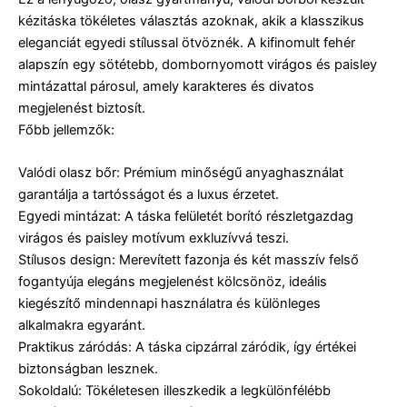
kézitáska tökéletes választás azoknak, akik a klasszikus
eleganciát egyedi stílussal ötvöznék. A kifinomult fehér
alapszín egy sötétebb, dombornyomott virágos és paisley
mintázattal párosul, amely karakteres és divatos
megjelenést biztosít.
Főbb jellemzők:
Valódi olasz bőr: Prémium minőségű anyaghasználat
garantálja a tartósságot és a luxus érzetet.
Egyedi mintázat: A táska felületét borító részletgazdag
virágos és paisley motívum exkluzívvá teszi.
Stílusos design: Merevített fazonja és két masszív felső
fogantyúja elegáns megjelenést kölcsönöz, ideális
kiegészítő mindennapi használatra és különleges
alkalmakra egyaránt.
Praktikus záródás: A táska cipzárral záródik, így értékei
biztonságban lesznek.
Sokoldalú: Tökéletesen illeszkedik a legkülönfélébb