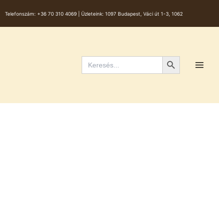
Skip
Telefonszám:
+36 70 310 4069 |
Üzleteink: 1097 Budapest, Váci út 1-3, 1062
to
content
Main
Men
Search Button
Search
for: