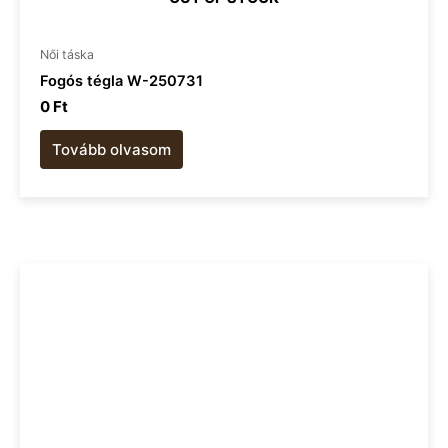
Női táska
Fogós tégla W-250731
0
Ft
Tovább olvasom