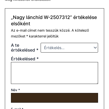
„Nagy lánchíd W-2507312” értékelése
elsőként
Az e-mail címet nem tesszük közzé.
A kötelező
mezőket
*
karakterrel jelöltük
A te
értékelésed
*
Értékelésed
*
Név
*