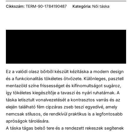
Cikkszám:
TERM-90-1784190487
Kategória:
Női táska
Leírás
További információk
Vélemények (0)
Ez a valódi olasz bőrből készült kézitáska a modern design
és a funkcionalitás tökéletes ötvözete. Különleges, pasztell
mentazöld színe frissességet és kifinomultságot sugároz,
így tökéletes kiegészítője a tavaszi és nyári ruhatárnak. A
táska letisztult vonalvezetését a kontrasztos varrás és az
elején található fém cipzáras zseb teszi egyedivé, amely
nemcsak stílusos, de rendkívül praktikus is a legfontosabb
apróságok tárolására.
A táska tágas belső tere és a rendezett rekeszek segítenek