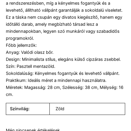
a rendszerezésben, míg a kényelmes fogantyúk és a
levehető, állítható vállpánt garantálják a sokoldalú viseletet.
Ez a táska nem csupán egy divatos kiegészítő, hanem egy
időtálló darab, amely megbízható társad lesz a
mindennapokban, legyen szó munkáról vagy szabadidős
programokról.
Főbb jellemzők:
Anyag: Valódi olasz bőr.
Design: Minimalista stílus, elegáns külső cipzáras zsebbel.
Szín: Pasztell mentazöld.
Sokoldalúság: Kényelmes fogantyúk és levehető vállpánt.
Praktikum: Ideális méret a mindennapi használatra.
Méretek: Magasság: 28 cm, Szélesség: 38 cm, Mélység: 16
cm.
Színvilág:
Zöld
Még nincsenek értékelések.