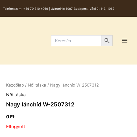
Skip
Telefonszám:
+36 70 310 4069 |
Üzleteink: 1097 Budapest, Váci út 1-3, 1062
to
content
Main
Men
Search Button
Search
for:
Kezdőlap
/
Női táska
/ Nagy lánchíd W-2507312
Női táska
Nagy lánchíd W-2507312
0
Ft
Elfogyott