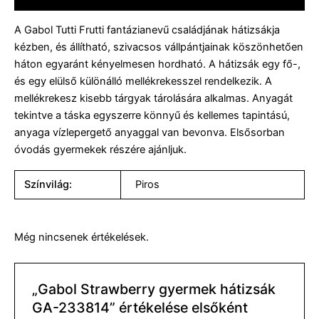
A Gabol Tutti Frutti fantázianevű családjának hátizsákja
kézben, és állítható, szivacsos vállpántjainak köszönhetően
háton egyaránt kényelmesen hordható. A hátizsák egy fő-,
és egy elülső különálló mellékrekesszel rendelkezik. A
mellékrekesz kisebb tárgyak tárolására alkalmas. Anyagát
tekintve a táska egyszerre könnyű és kellemes tapintású,
anyaga vízlepergető anyaggal van bevonva. Elsősorban
óvodás gyermekek részére ajánljuk.
Színvilág:
Piros
Még nincsenek értékelések.
„Gabol Strawberry gyermek hátizsák
GA-233814” értékelése elsőként