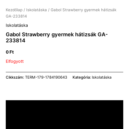
Kezdőlap
/
Iskolatáska
/ Gabol Strawberry gyermek hátizsák
GA-233814
Iskolatáska
Gabol Strawberry gyermek hátizsák GA-
233814
0
Ft
Elfogyott
Cikkszám:
TERM-179-1784190643
Kategória:
Iskolatáska
Leírás
További információk
Vélemények (0)