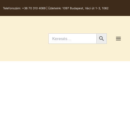
Skip
Telefonszám:
+36 70 310 4069 |
Üzleteink: 1097 Budapest, Váci út 1-3, 1062
to
content
Main
Men
Search Button
Search
for: