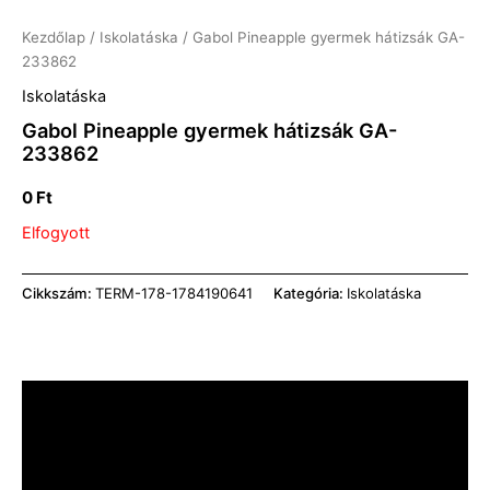
Kezdőlap
/
Iskolatáska
/ Gabol Pineapple gyermek hátizsák GA-
233862
Iskolatáska
Gabol Pineapple gyermek hátizsák GA-
233862
0
Ft
Elfogyott
Cikkszám:
TERM-178-1784190641
Kategória:
Iskolatáska
Leírás
További információk
Vélemények (0)