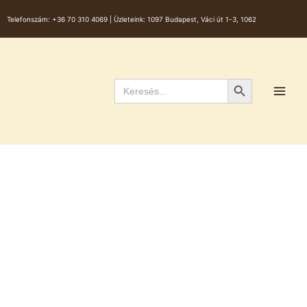
Skip
Telefonszám:
+36 70 310 4069 |
Üzleteink: 1097 Budapest, Váci út 1-3, 1062
to
content
Main
Men
Search Button
Search
for: