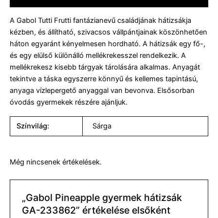
A Gabol Tutti Frutti fantázianevű családjának hátizsákja
kézben, és állítható, szivacsos vállpántjainak köszönhetően
háton egyaránt kényelmesen hordható. A hátizsák egy fő-,
és egy elülső különálló mellékrekesszel rendelkezik. A
mellékrekesz kisebb tárgyak tárolására alkalmas. Anyagát
tekintve a táska egyszerre könnyű és kellemes tapintású,
anyaga vízlepergető anyaggal van bevonva. Elsősorban
óvodás gyermekek részére ajánljuk.
Színvilág:
Sárga
Még nincsenek értékelések.
„Gabol Pineapple gyermek hátizsák
GA-233862” értékelése elsőként