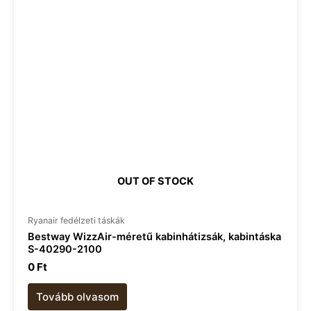
OUT OF STOCK
Ryanair fedélzeti táskák
Bestway WizzAir-méretű kabinhátizsák, kabintáska
S-40290-2100
0
Ft
Tovább olvasom