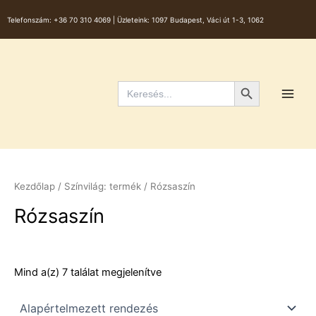
Skip
Telefonszám:
+36 70 310 4069 |
Üzleteink: 1097 Budapest, Váci út 1-3, 1062
to
content
Main
Men
Search Button
Search
for:
Kezdőlap
/ Színvilág: termék / Rózsaszín
Rózsaszín
Mind a(z) 7 találat megjelenítve