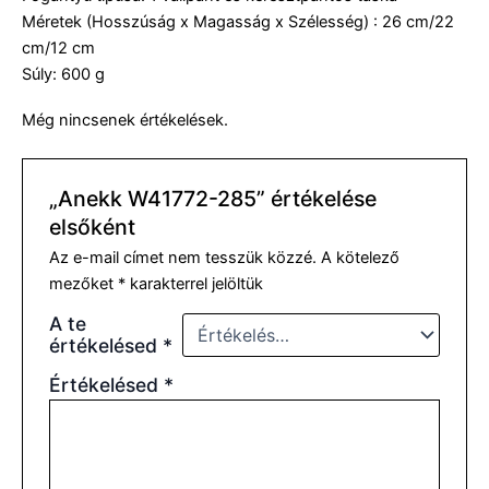
Méretek (Hosszúság x Magasság x Szélesség) : 26 cm/22
cm/12 cm
Súly: 600 g
Még nincsenek értékelések.
„Anekk W41772-285” értékelése
elsőként
Az e-mail címet nem tesszük közzé.
A kötelező
mezőket
*
karakterrel jelöltük
A te
értékelésed
*
Értékelésed
*