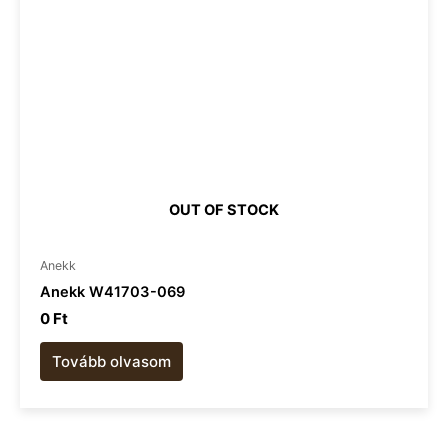
OUT OF STOCK
Anekk
Anekk W41703-069
0
Ft
Tovább olvasom