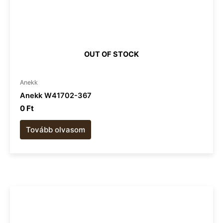
OUT OF STOCK
Anekk
Anekk W41702-367
0
Ft
Tovább olvasom