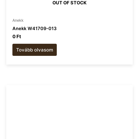
OUT OF STOCK
Anekk
Anekk W41709-013
0
Ft
Tovább olvasom