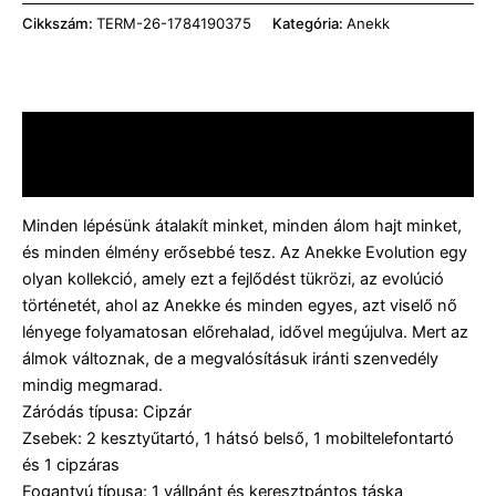
Cikkszám:
TERM-26-1784190375
Kategória:
Anekk
Leírás
Vélemények (0)
Minden lépésünk átalakít minket, minden álom hajt minket,
és minden élmény erősebbé tesz. Az Anekke Evolution egy
olyan kollekció, amely ezt a fejlődést tükrözi, az evolúció
történetét, ahol az Anekke és minden egyes, azt viselő nő
lényege folyamatosan előrehalad, idővel megújulva. Mert az
álmok változnak, de a megvalósításuk iránti szenvedély
mindig megmarad.
Záródás típusa: Cipzár
Zsebek: 2 kesztyűtartó, 1 hátsó belső, 1 mobiltelefontartó
és 1 cipzáras
Fogantyú típusa: 1 vállpánt és keresztpántos táska