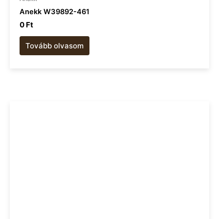
Anekk W39892-461
0
Ft
Tovább olvasom