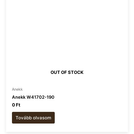
OUT OF STOCK
Anekk
Anekk W41702-190
0
Ft
Tovább olvasom