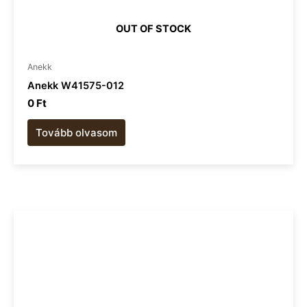
OUT OF STOCK
Anekk
Anekk W41575-012
0
Ft
Tovább olvasom