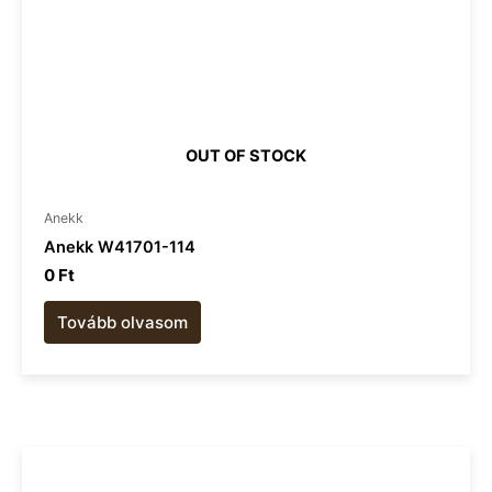
OUT OF STOCK
Anekk
Anekk W41701-114
0
Ft
Tovább olvasom