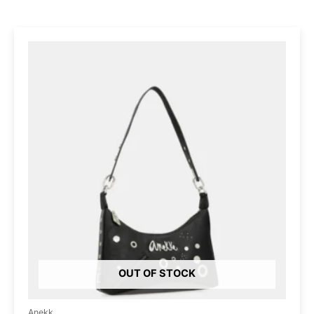
OUT OF STOCK
Anekk