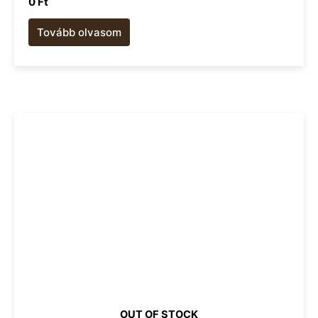
0
Ft
Tovább olvasom
OUT OF STOCK