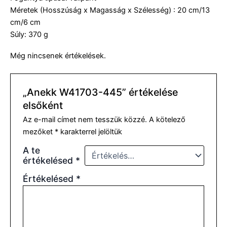
Méretek (Hosszúság x Magasság x Szélesség) : 20 cm/13
cm/6 cm
Súly: 370 g
Még nincsenek értékelések.
„Anekk W41703-445” értékelése
elsőként
Az e-mail címet nem tesszük közzé.
A kötelező
mezőket
*
karakterrel jelöltük
A te
értékelésed
*
Értékelésed
*