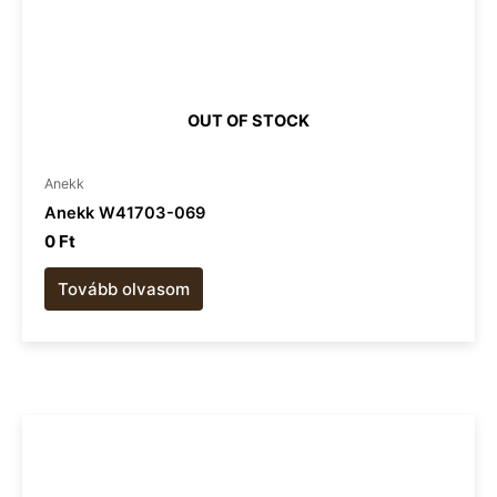
OUT OF STOCK
Anekk
Anekk W41703-069
0
Ft
Tovább olvasom