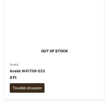
OUT OF STOCK
Anekk
Anekk W41709-023
0
Ft
Tovább olvasom