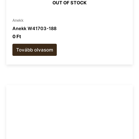
OUT OF STOCK
Anekk
Anekk W41703-188
0
Ft
Tovább olvasom