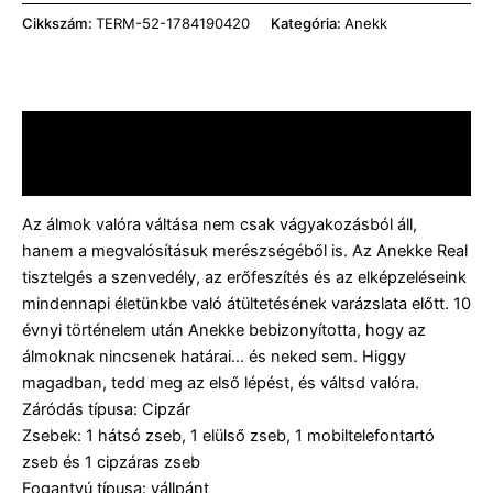
Cikkszám:
TERM-52-1784190420
Kategória:
Anekk
Leírás
Vélemények (0)
Az álmok valóra váltása nem csak vágyakozásból áll,
hanem a megvalósításuk merészségéből is. Az Anekke Real
tisztelgés a szenvedély, az erőfeszítés és az elképzeléseink
mindennapi életünkbe való átültetésének varázslata előtt. 10
évnyi történelem után Anekke bebizonyította, hogy az
álmoknak nincsenek határai… és neked sem. Higgy
magadban, tedd meg az első lépést, és váltsd valóra.
Záródás típusa: Cipzár
Zsebek: 1 hátsó zseb, 1 elülső zseb, 1 mobiltelefontartó
zseb és 1 cipzáras zseb
Fogantyú típusa: vállpánt