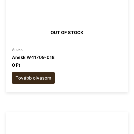
OUT OF STOCK
Anekk
Anekk W41709-018
0
Ft
Tovább olvasom