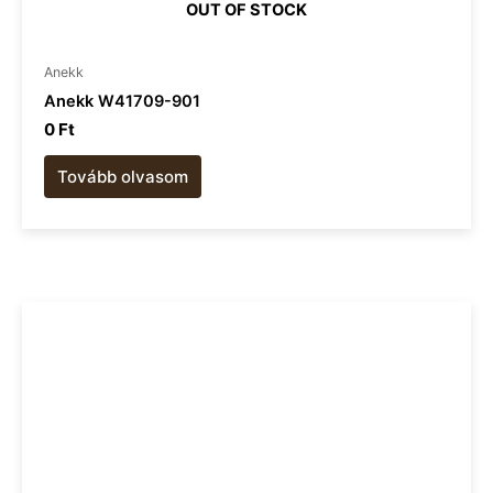
OUT OF STOCK
Anekk
Anekk W41709-901
0
Ft
Tovább olvasom