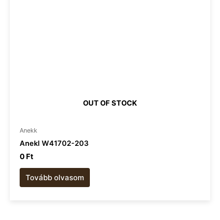
OUT OF STOCK
Anekk
Anekl W41702-203
0
Ft
Tovább olvasom