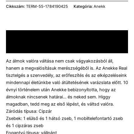
Cikkszám:
TERM-55-1784190425
Kategória:
Anekk
Leírás
Vélemények (0)
Az álmok valóra váltása nem csak vágyakozásból áll,
hanem a megvalósításuk merészségéből is. Az Anekke Real
tisztelgés a szenvedély, az erőfeszítés és az elképzeléseink
mindennapi életünkbe való átültetésének varázslata előtt. 10
évnyi történelem után Anekke bebizonyította, hogy az
álmoknak nincsenek határai… és neked sem. Higgy
magadban, tedd meg az első lépést, és váltsd valóra.
Záródás típusa: Cipzár
Zsebek: 1 elülső és 1 hátsó zseb, 1 mobiltelefontartó zseb
és 1 cipzáras zseb
Fogantyú típusa: vállpánt