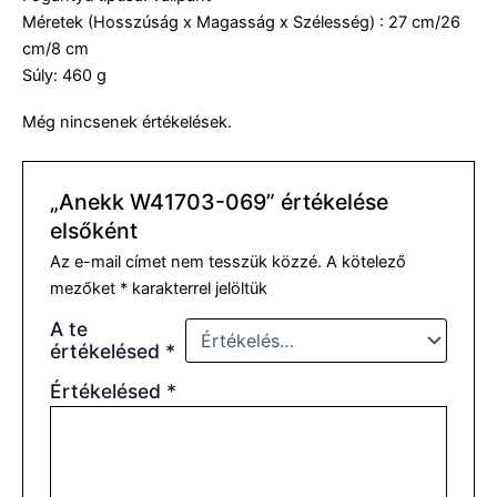
Méretek (Hosszúság x Magasság x Szélesség) : 27 cm/26
cm/8 cm
Súly: 460 g
Még nincsenek értékelések.
„Anekk W41703-069” értékelése
elsőként
Az e-mail címet nem tesszük közzé.
A kötelező
mezőket
*
karakterrel jelöltük
A te
értékelésed
*
Értékelésed
*