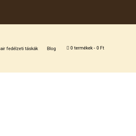
0 termékek
0 Ft
air fedélzeti táskák
Blog