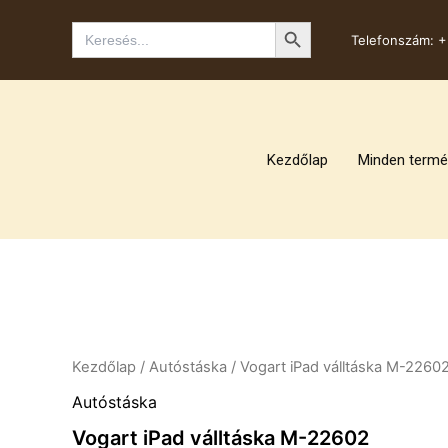
Skip
Search Button
Search
to
Telefonszám:
+
for:
content
Kezdőlap
Minden termé
Kezdőlap
/
Autóstáska
/ Vogart iPad válltáska M-2260
Autóstáska
Vogart iPad válltáska M-22602