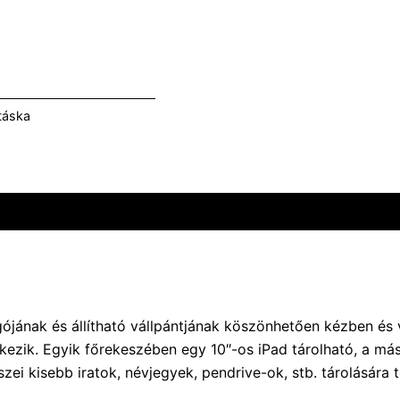
táska
gójának és állítható vállpántjának köszönhetően kézben és 
kezik. Egyik főrekeszében egy 10″-os iPad tárolható, a má
szei kisebb iratok, névjegyek, pendrive-ok, stb. tárolására