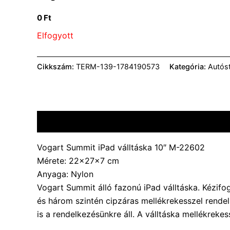
0
Ft
Elfogyott
Cikkszám:
TERM-139-1784190573
Kategória:
Autós
Leírás
További információk
Vélemények (0)
Vogart Summit iPad válltáska 10″ M-22602
Mérete: 22x27x7 cm
Anyaga: Nylon
Vogart Summit álló fazonú iPad válltáska. Kézifo
és három szintén cipzáras mellékrekesszel rendel
is a rendelkezésünkre áll. A válltáska mellékrekes