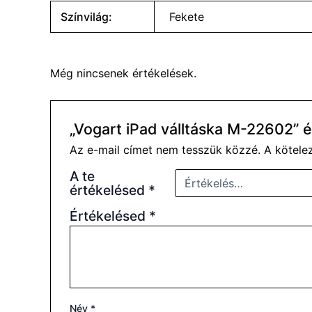
Színvilág:
Fekete
Még nincsenek értékelések.
„Vogart iPad válltáska M-22602” 
Az e-mail címet nem tesszük közzé.
A kötel
A te
értékelésed
*
Értékelésed
*
Név
*