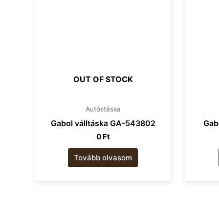
OUT OF STOCK
Autóstáska
Gabol válltáska GA-543802
Gab
0
Ft
Tovább olvasom