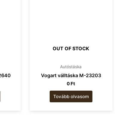
OUT OF STOCK
Autóstáska
12640
Vogart válltáska M-23203
0
Ft
Tovább olvasom