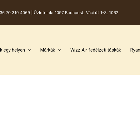
36 70 310 4069 |
Üzleteink: 1097 Budapest, Váci út 1-3, 1062
k egy helyen
Márkák
Wizz Air fedélzeti táskák
Ryan
2