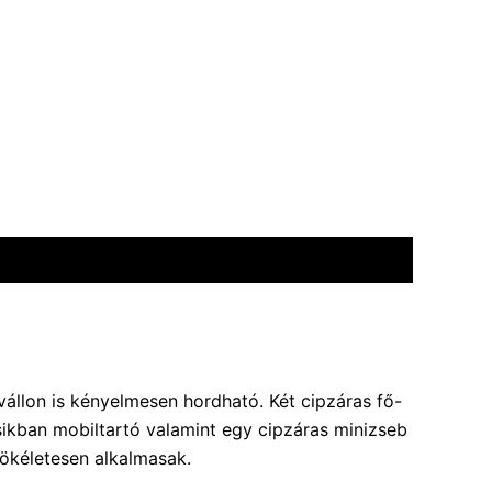
vállon is kényelmesen hordható. Két cipzáras fő-
sikban mobiltartó valamint egy cipzáras minizseb
 tökéletesen alkalmasak.