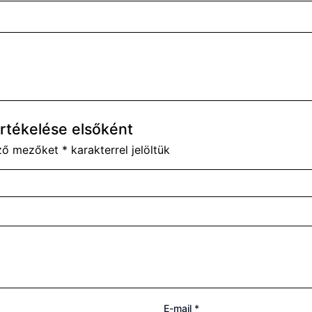
értékelése elsőként
ező mezőket
*
karakterrel jelöltük
E-mail
*