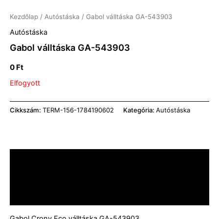
Kezdőlap
/
Autóstáska
/ Gabol válltáska GA-543903
Autóstáska
Gabol válltáska GA-543903
0
Ft
Elfogyott
Cikkszám:
TERM-156-1784190602
Kategória:
Autóstáska
Leírás
További információk
Vélemények (0)
Gabol Crony Eco válltáska GA-543903