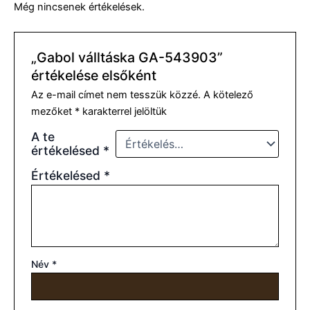
Még nincsenek értékelések.
„Gabol válltáska GA-543903”
értékelése elsőként
Az e-mail címet nem tesszük közzé.
A kötelező
mezőket
*
karakterrel jelöltük
A te
értékelésed
*
Értékelésed
*
Név
*