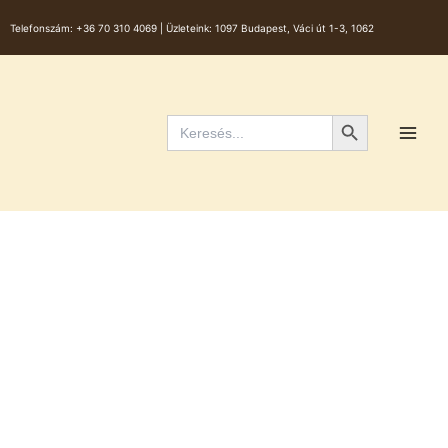
Skip
Telefonszám:
+36 70 310 4069 |
Üzleteink: 1097 Budapest, Váci út 1-3, 1062
to
content
Main
Men
Search Button
Search
for: