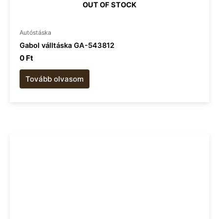
OUT OF STOCK
Autóstáska
Gabol válltáska GA-543812
0
Ft
Tovább olvasom