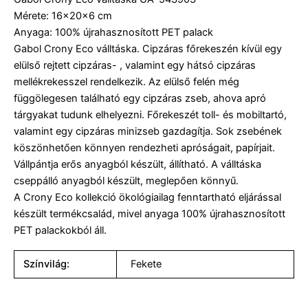
Mérete: 16x20x6 cm
Anyaga: 100% újrahasznosított PET palack
Gabol Crony Eco válltáska. Cipzáras főrekeszén kívül egy
elülső rejtett cipzáras- , valamint egy hátsó cipzáras
mellékrekesszel rendelkezik. Az elülső felén még
függölegesen található egy cipzáras zseb, ahova apró
tárgyakat tudunk elhelyezni. Főrekeszét toll- és mobiltartó,
valamint egy cipzáras minizseb gazdagítja. Sok zsebének
köszönhetően könnyen rendezheti apróságait, papírjait.
Vállpántja erős anyagból készült, állítható. A válltáska
cseppálló anyagból készült, meglepően könnyű.
A Crony Eco kollekció ökológiailag fenntartható eljárással
készült termékcsalád, mivel anyaga 100% újrahasznosított
PET palackokból áll.
Színvilág:
Fekete