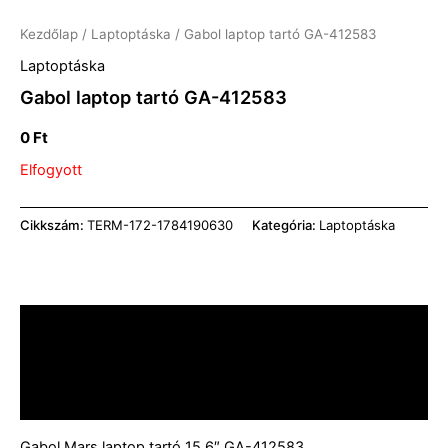
Kezdőlap
/
Laptoptáska
/ Gabol laptop tartó GA-412583
Laptoptáska
Gabol laptop tartó GA-412583
0
Ft
Elfogyott
Cikkszám:
TERM-172-1784190630
Kategória:
Laptoptáska
Leírás
További információk
Vélemények (0)
Gabol Mars laptop tartó 15,6″ GA-412583