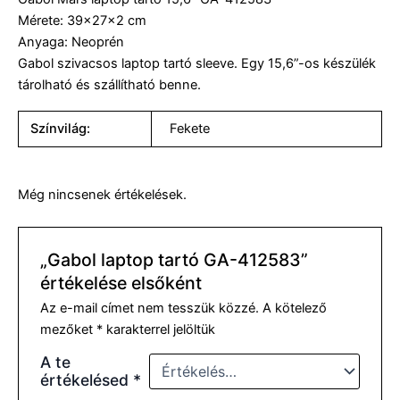
Mérete: 39×27×2 cm
Anyaga: Neoprén
Gabol szivacsos laptop tartó sleeve. Egy 15,6”-os készülék
tárolható és szállítható benne.
Színvilág:
Fekete
Még nincsenek értékelések.
„Gabol laptop tartó GA-412583”
értékelése elsőként
Az e-mail címet nem tesszük közzé.
A kötelező
mezőket
*
karakterrel jelöltük
A te
értékelésed
*