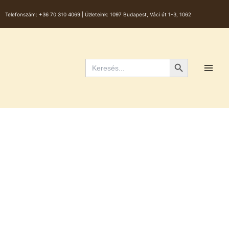
Skip
Telefonszám:
+36 70 310 4069 |
Üzleteink: 1097 Budapest, Váci út 1-3, 1062
to
content
Main
Men
Search Button
Search
for: