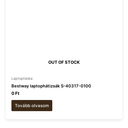
OUT OF STOCK
Laptoptáska
Bestway laptophátizsák S-40317-0100
0
Ft
Tovább olvasom