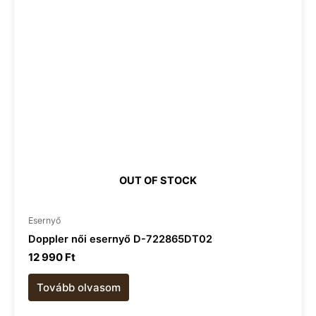
OUT OF STOCK
Esernyő
Doppler női esernyő D-722865DT02
12 990
Ft
Tovább olvasom