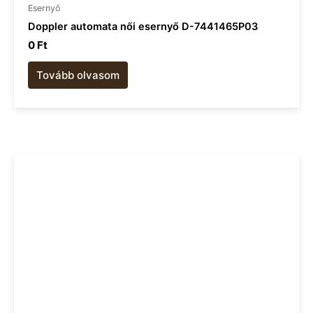
Esernyő
Doppler automata női esernyő D-7441465P03
0
Ft
Tovább olvasom