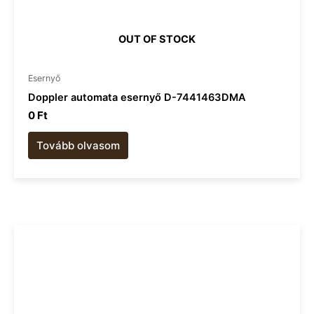
OUT OF STOCK
Esernyő
Doppler automata esernyő D-7441463DMA
0
Ft
Tovább olvasom