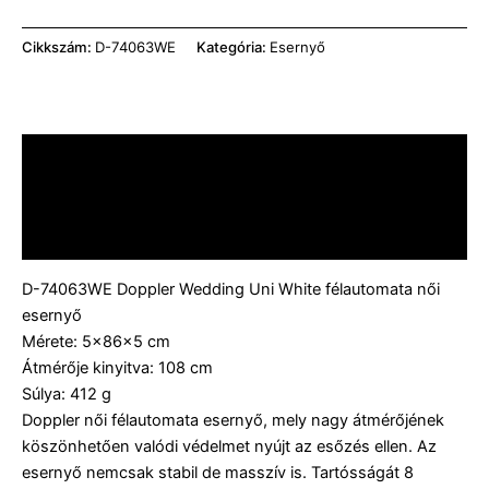
Cikkszám:
D-74063WE
Kategória:
Esernyő
Leírás
További információk
Vélemények (0)
D-74063WE Doppler Wedding Uni White félautomata női
esernyő
Mérete: 5×86×5 cm
Átmérője kinyitva: 108 cm
Súlya: 412 g
Doppler női félautomata esernyő, mely nagy átmérőjének
köszönhetően valódi védelmet nyújt az esőzés ellen. Az
esernyő nemcsak stabil de masszív is. Tartósságát 8