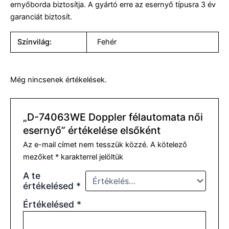
ernyőborda biztosítja. A gyártó erre az esernyő típusra 3 év
garanciát biztosít.
Színvilág:
Fehér
Még nincsenek értékelések.
„D-74063WE Doppler félautomata női
esernyő” értékelése elsőként
Az e-mail címet nem tesszük közzé.
A kötelező
mezőket
*
karakterrel jelöltük
A te
értékelésed
*
Értékelésed
*