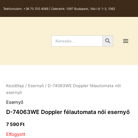
Skip
Telefonszám:
+36 70 310 4069 |
Üzleteink: 1097 Budapest, Váci út 1-3, 1062
to
content
Main
Men
Search Button
Search
for:
Kezdőlap
/
Esernyő
/ D-74063WE Doppler félautomata női
esernyő
Esernyő
D-74063WE Doppler félautomata női esernyő
7 590
Ft
Elfogyott