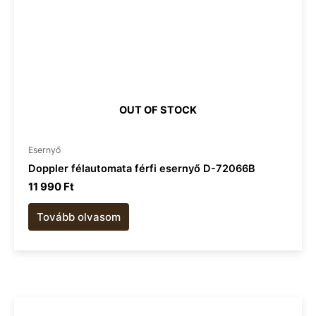
OUT OF STOCK
Esernyő
Doppler félautomata férfi esernyő D-72066B
11 990
Ft
Tovább olvasom