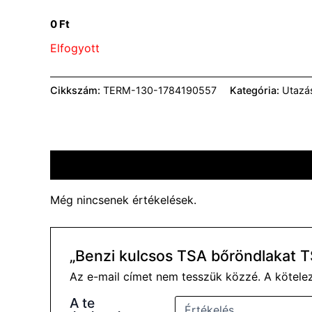
0
Ft
Elfogyott
Cikkszám:
TERM-130-1784190557
Kategória:
Utazás
Vélemények (0)
Még nincsenek értékelések.
„Benzi kulcsos TSA bőröndlakat 
Az e-mail címet nem tesszük közzé.
A kötel
A te