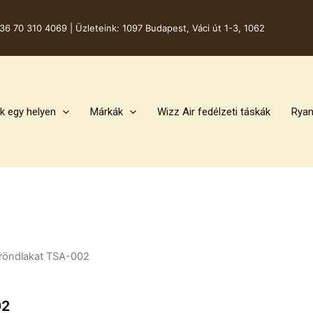
36 70 310 4069 |
Üzleteink: 1097 Budapest, Váci út 1-3, 1062
k egy helyen
Márkák
Wizz Air fedélzeti táskák
Ryan
őröndlakat TSA-002
02