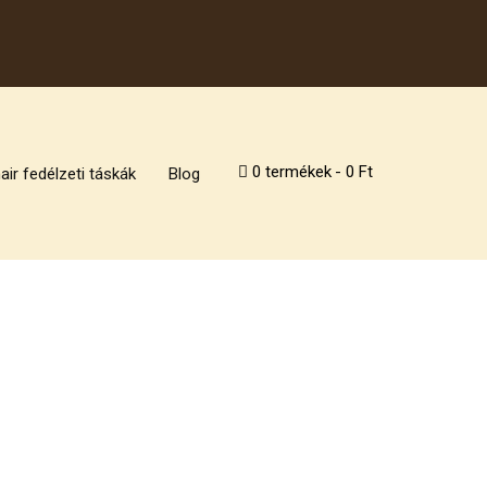
0 termékek
0 Ft
air fedélzeti táskák
Blog