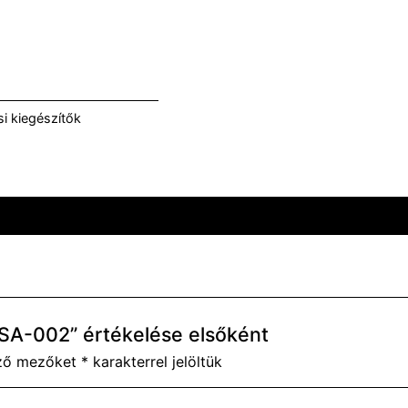
i kiegészítők
TSA-002” értékelése elsőként
ező mezőket
*
karakterrel jelöltük