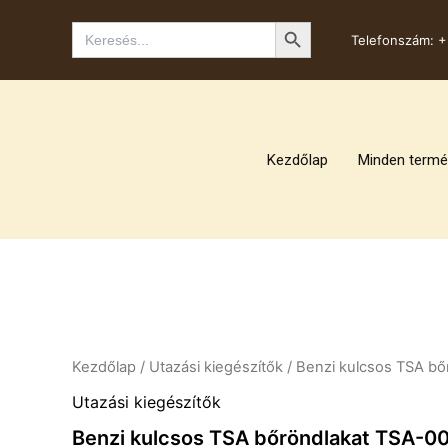
Skip
Search Button
Search
to
Telefonszám:
+
for:
content
Kezdőlap
Minden termé
Kezdőlap
/
Utazási kiegészítők
/ Benzi kulcsos TSA b
Utazási kiegészítők
Benzi kulcsos TSA bőröndlakat TSA-0