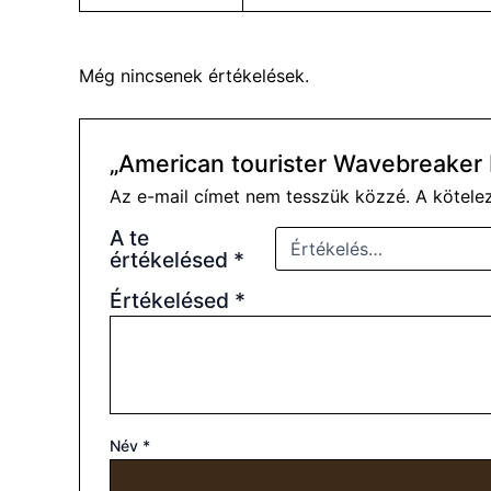
Még nincsenek értékelések.
„American tourister Wavebreaker 
Az e-mail címet nem tesszük közzé.
A kötel
A te
értékelésed
*
Értékelésed
*
Név
*