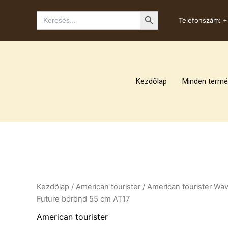
Skip
Search Button
Search
to
Telefonszám:
+
for:
content
Kezdőlap
Minden termé
Kezdőlap
/
American tourister​
/ American tourister Wa
Future bőrönd 55 cm AT17
American tourister​