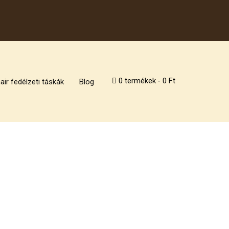
0 termékek
0 Ft
air fedélzeti táskák
Blog