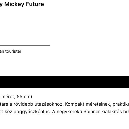
y Mickey Future
n tourister​
 méret, 55 cm)
társ a rövidebb utazásokhoz. Kompakt méreteinek, praktik
t kézipoggyászként is. A négykerekű Spinner kialakítás bi