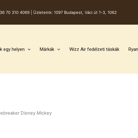
36 70 310 4069 |
Üzleteink: 1097 Budapest, Váci út 1-3, 1062
k egy helyen
Márkák
Wizz Air fedélzeti táskák
Ryan
vebreaker Disney Mickey