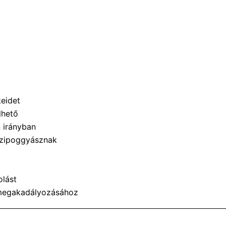
keidet
lhető
 irányban
ézipoggyásznak
olást
 megakadályozásához