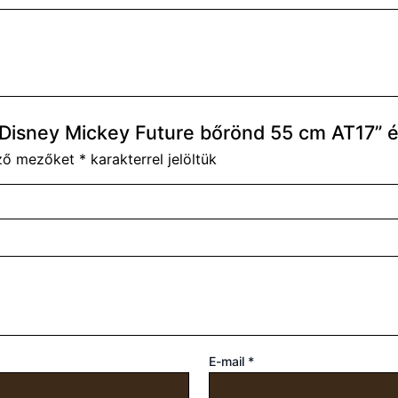
Disney Mickey Future bőrönd 55 cm AT17” é
ező mezőket
*
karakterrel jelöltük
E-mail
*