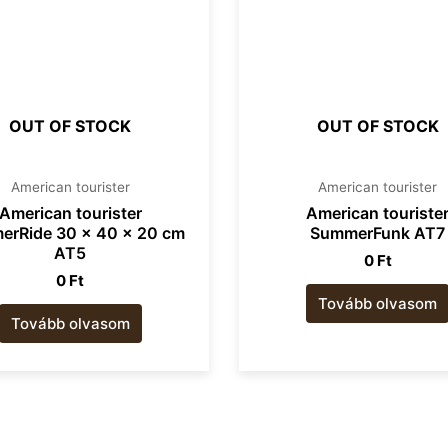
OUT OF STOCK
OUT OF STOCK
American tourister​
American tourister​
American tourister
American touriste
rRide 30 x 40 x 20 cm
SummerFunk AT7
AT5
0
Ft
0
Ft
Tovább olvasom
Tovább olvasom