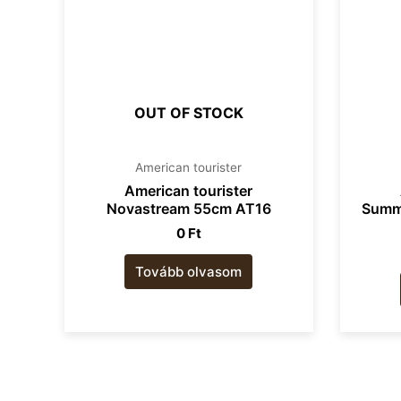
OUT OF STOCK
American tourister​
American tourister
Novastream 55cm AT16
Summe
0
Ft
Tovább olvasom