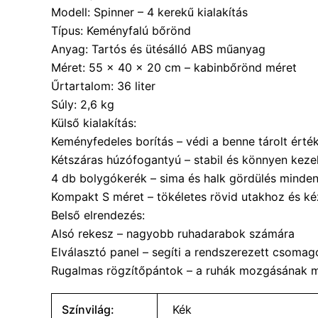
Modell: Spinner – 4 kerekű kialakítás
Típus: Keményfalú bőrönd
Anyag: Tartós és ütésálló ABS műanyag
Méret: 55 x 40 x 20 cm – kabinbőrönd méret
Űrtartalom: 36 liter
Súly: 2,6 kg
Külső kialakítás:
Keményfedeles borítás – védi a benne tárolt érté
Kétszáras húzófogantyú – stabil és könnyen keze
4 db bolygókerék – sima és halk gördülés minden
Kompakt S méret – tökéletes rövid utakhoz és k
Belső elrendezés:
Alsó rekesz – nagyobb ruhadarabok számára
Elválasztó panel – segíti a rendszerezett csomag
Rugalmas rögzítőpántok – a ruhák mozgásának
Színvilág:
Kék