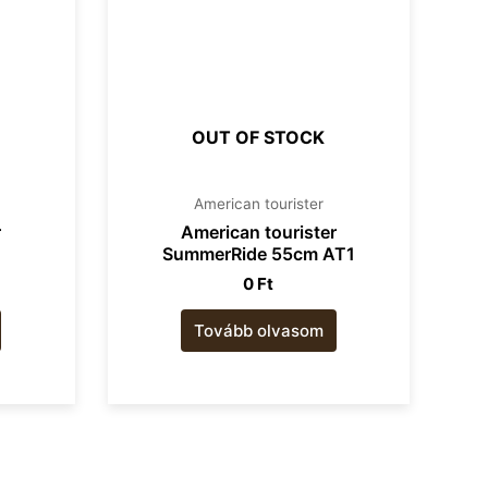
OUT OF STOCK
American tourister​
r
American tourister
SummerRide 55cm AT1
0
Ft
Tovább olvasom