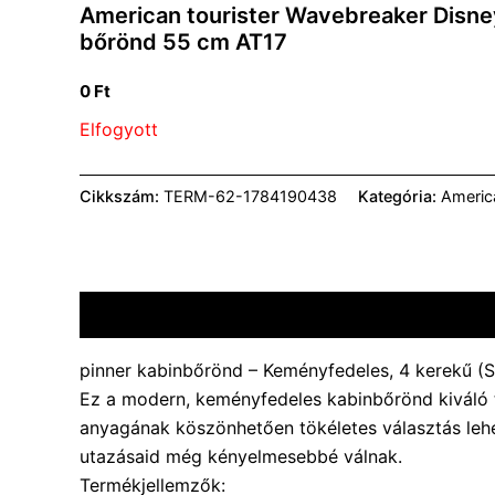
American tourister Wavebreaker Disne
bőrönd 55 cm AT17
0
Ft
Elfogyott
Cikkszám:
TERM-62-1784190438
Kategória:
America
Leírás
További információk
Vélemények (0)
pinner kabinbőrönd – Keményfedeles, 4 kerekű (S
Ez a modern, keményfedeles kabinbőrönd kiváló 
anyagának köszönhetően tökéletes választás lehe
utazásaid még kényelmesebbé válnak.
Termékjellemzők: