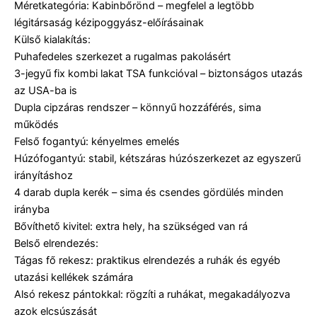
Méretkategória: Kabinbőrönd – megfelel a legtöbb
légitársaság kézipoggyász-előírásainak
Külső kialakítás:
Puhafedeles szerkezet a rugalmas pakolásért
3-jegyű fix kombi lakat TSA funkcióval – biztonságos utazás
az USA-ba is
Dupla cipzáras rendszer – könnyű hozzáférés, sima
működés
Felső fogantyú: kényelmes emelés
Húzófogantyú: stabil, kétszáras húzószerkezet az egyszerű
irányításhoz
4 darab dupla kerék – sima és csendes gördülés minden
irányba
Bővíthető kivitel: extra hely, ha szükséged van rá
Belső elrendezés:
Tágas fő rekesz: praktikus elrendezés a ruhák és egyéb
utazási kellékek számára
Alsó rekesz pántokkal: rögzíti a ruhákat, megakadályozva
azok elcsúszását