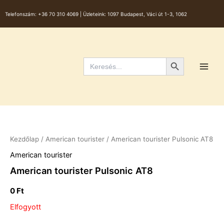
Skip
Telefonszám:
+36 70 310 4069 |
Üzleteink: 1097 Budapest, Váci út 1-3, 1062
to
content
Main
Men
Search Button
Search
for:
Kezdőlap
/
American tourister​
/ American tourister Pulsonic AT8
American tourister​
American tourister Pulsonic AT8
0
Ft
Elfogyott