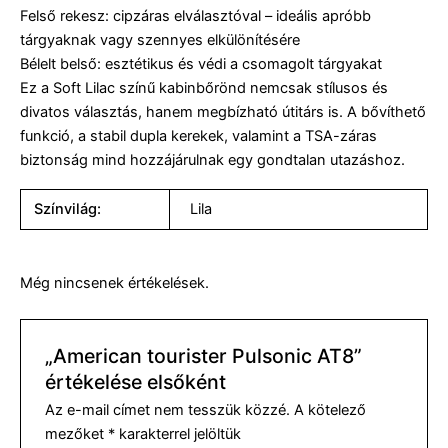
Felső rekesz: cipzáras elválasztóval – ideális apróbb
tárgyaknak vagy szennyes elkülönítésére
Bélelt belső: esztétikus és védi a csomagolt tárgyakat
Ez a Soft Lilac színű kabinbőrönd nemcsak stílusos és
divatos választás, hanem megbízható útitárs is. A bővíthető
funkció, a stabil dupla kerekek, valamint a TSA-záras
biztonság mind hozzájárulnak egy gondtalan utazáshoz.
Színvilág:
Lila
Még nincsenek értékelések.
„American tourister Pulsonic AT8”
értékelése elsőként
Az e-mail címet nem tesszük közzé.
A kötelező
mezőket
*
karakterrel jelöltük