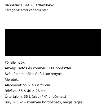
Cikkszám:
TERM-70-1784190452
Kategória:
American tourister​
Leírás
További információk
Vélemények (0)
Fő jellemzők:
Anyag: Tartós és könnyű 100% poliészter
Szín: Finom, nőies Soft Lilac árnyalat
Méretek:
Alapméret: 55 x 40 x 23 cm
Bővítve: 55 x 40 x 26 cm
Űrtartalom: 35 L (alap) / 41 L (bővített)
Súly: 2,5 kg – könnyen hordozható, mégis tágas