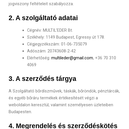
jogviszony feltételeit szabályozza.
2. A szolgáltató adatai
Cégnév: MULTIL’EDER Bt.
Székhely: 1149 Budapest, Egressy út 178.
Cégjegyzékszám: 01-06-735079
Adószám: 20743608-2-42
Elérhetőség:
multileder@gmail.com
, +36 70 310
4069
3. A szerződés tárgya
A Szolgáltató bőrdíszművek, táskák, bőröndök, pénztárcák,
és egyéb bőráru termékek értékesítését végzi a
weboldalon keresztül, valamint személyesen üzleteiben
Budapesten.
4. Megrendelés és szerződéskötés