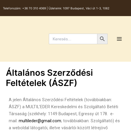
Skip
Telefonszám:
+36 70 310 4069 |
Üzleteink: 1097 Budapest, Váci út 1-3, 1062
to
content
Main
Men
Search Button
Search
for:
Általános Szerződési
Feltételek (ÁSZF)
A jelen Általános Szerződési Feltételek (továbbiakban:
ÁSZF) a MULTIL’EDER Kereskedelmi és Szolgáltató Betéti
Társaság (székhely: 1149 Budapest, Egressy út 178. e-
mail:
multileder@gmail.com
; továbbiakban: Szolgáltató) és
a weboldal látogatói, illetve vásárlói között létrejövő